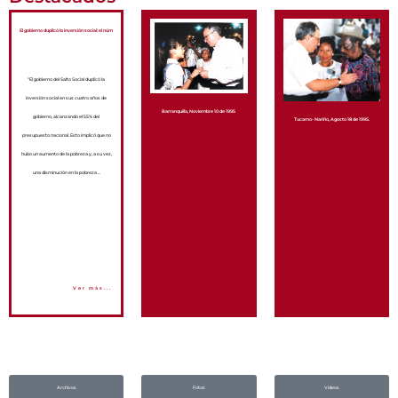
El gobierno duplicó la inversión social: el núm
"El gobierno del Salto Social duplicó la
inversión social en sus cuatro años de
Barranquilla, Noviembre 10 de 1995
gobierno, alcanzando el 55% del
Tucamo- Nariño, Agosto 18 de 1995.
presupuesto nacional. Esto implicó que no
hubo un aumento de la pobreza y, a su vez,
una disminución en la pobreza ...
Ver más...
Archivos
Fotos
Videos