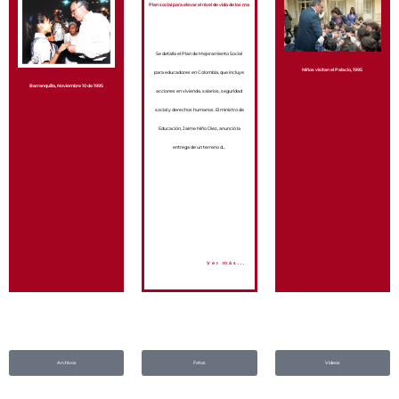
Plan social para elevar el nivel de vida de los ma
Se detalla el Plan de Mejoramiento Social
Niños visitan el Palacio, 1995
para educadores en Colombia, que incluye
Barranquilla, Noviembre 10 de 1995
acciones en vivienda, salarios, seguridad
social y derechos humanos. El ministro de
Educación, Jaime Niño Diez, anunció la
entrega de un terreno d...
Ver más...
Archivos
Fotos
Videos