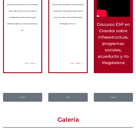
proyectos de infraestructura en Colombia,
Desarrollo relacionadas con la valorización
abarcando sectores como transporte,
y peaje, buscando mejorar la ejecución de
energía, telecomunicaciones y agua
proyectos viales. Se han implementado
Discurso ESP en
potable. El objetivo es mejorar la eficiencia,
estrategias como la cr...
Girardot sobre
ob...
infraestructura,
programas
sociales,
acueducto y río
Magdalena
Ver más...
Ver más...
Archivos
Fotos
Videos
Galería